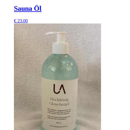
Sauna Öl
€
23.00