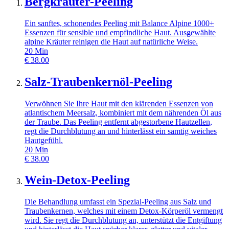
Bergkräuter-Peeling
Ein sanftes, schonendes Peeling mit Balance Alpine 1000+
Essenzen für sensible und empfindliche Haut. Ausgewählte
alpine Kräuter reinigen die Haut auf natürliche Weise.
20
Min
€
38.00
Salz-Traubenkernöl-Peeling
Verwöhnen Sie Ihre Haut mit den klärenden Essenzen von
atlantischem Meersalz, kombiniert mit dem nährenden Öl aus
der Traube. Das Peeling entfernt abgestorbene Hautzellen,
regt die Durchblutung an und hinterlässt ein samtig weiches
Hautgefühl.
20
Min
€
38.00
Wein-Detox-Peeling
Die Behandlung umfasst ein Spezial-Peeling aus Salz und
Traubenkernen, welches mit einem Detox-Körperöl vermengt
wird. Sie regt die Durchblutung an, unterstützt die Entgiftung