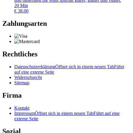
und hinterlässt die Haut spürbar klarer, glatter und vitaler.
20
Min
€
38.00
Zahlungsarten
Rechtliches
Datenschutzerklärung
Öffnet sich in einem neuen Tab
Führt
auf eine externe Seite
Widerrufsrecht
Sitemap
Firma
Kontakt
Impressum
Öffnet sich in einem neuen Tab
Führt auf eine
externe Seite
Sozial