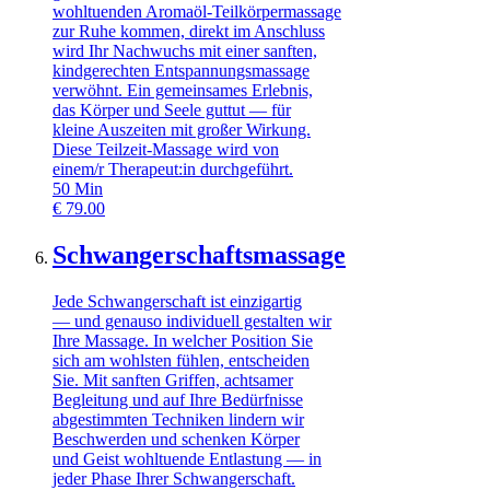
wohltuenden Aromaöl-Teilkörpermassage
zur Ruhe kommen, direkt im Anschluss
wird Ihr Nachwuchs mit einer sanften,
kindgerechten Entspannungsmassage
verwöhnt. Ein gemeinsames Erlebnis,
das Körper und Seele guttut — für
kleine Auszeiten mit großer Wirkung.
Diese Teilzeit-Massage wird von
einem/r Therapeut:in durchgeführt.
50
Min
€
79.00
Schwangerschaftsmassage
Jede Schwangerschaft ist einzigartig
— und genauso individuell gestalten wir
Ihre Massage. In welcher Position Sie
sich am wohlsten fühlen, entscheiden
Sie. Mit sanften Griffen, achtsamer
Begleitung und auf Ihre Bedürfnisse
abgestimmten Techniken lindern wir
Beschwerden und schenken Körper
und Geist wohltuende Entlastung — in
jeder Phase Ihrer Schwangerschaft.