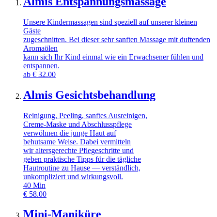
Almis Entspannungsmassage
Unsere Kindermassagen sind speziell auf unserer kleinen
Gäste
zugeschnitten. Bei dieser sehr sanften Massage mit duftenden
Aromaölen
kann sich Ihr Kind einmal wie ein Erwachsener fühlen und
entspannen.
ab
€
32.00
Almis Gesichtsbehandlung
Reinigung, Peeling, sanftes Ausreinigen,
Creme-Maske und Abschlusspflege
verwöhnen die junge Haut auf
behutsame Weise. Dabei vermitteln
wir altersgerechte Pflegeschritte und
geben praktische Tipps für die tägliche
Hautroutine zu Hause — verständlich,
unkompliziert und wirkungsvoll.
40
Min
€
58.00
Mini-Maniküre